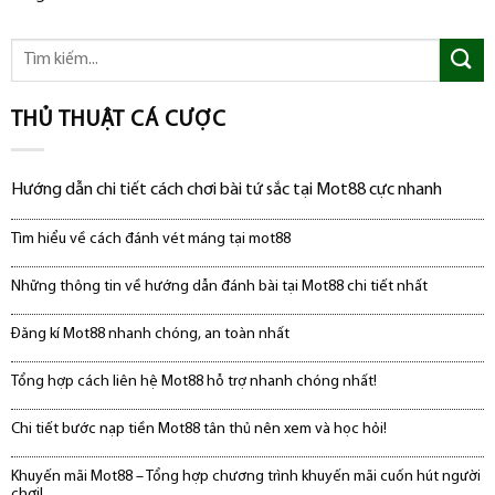
THỦ THUẬT CÁ CƯỢC
Hướng dẫn chi tiết cách chơi bài tứ sắc tại Mot88 cực nhanh
Tìm hiểu về cách đánh vét máng tại mot88
Những thông tin về hướng dẫn đánh bài tại Mot88 chi tiết nhất
Đăng kí Mot88 nhanh chóng, an toàn nhất
Tổng hợp cách liên hệ Mot88 hỗ trợ nhanh chóng nhất!
Chi tiết bước nạp tiền Mot88 tân thủ nên xem và học hỏi!
Khuyến mãi Mot88 – Tổng hợp chương trình khuyến mãi cuốn hút người
chơi!