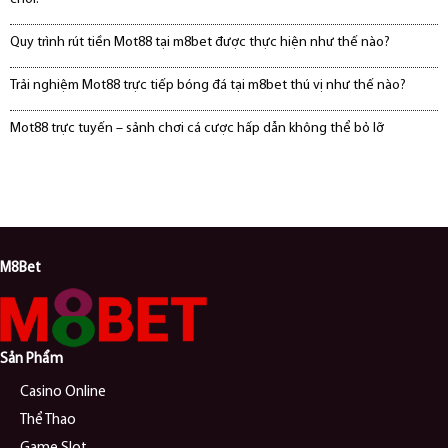
Quy trình rút tiền Mot88 tại m8bet được thực hiện như thế nào?
Trải nghiệm Mot88 trực tiếp bóng đá tại m8bet thú vị như thế nào?
Mot88 trực tuyến – sảnh chơi cá cược hấp dẫn không thể bỏ lỡ
M8Bet
Sản Phẩm
Casino Online
Thể Thao