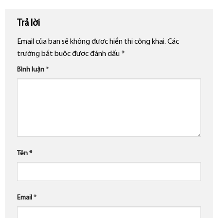
Trả lời
Email của bạn sẽ không được hiển thị công khai.
Các
trường bắt buộc được đánh dấu
*
Bình luận
*
Tên
*
Email
*