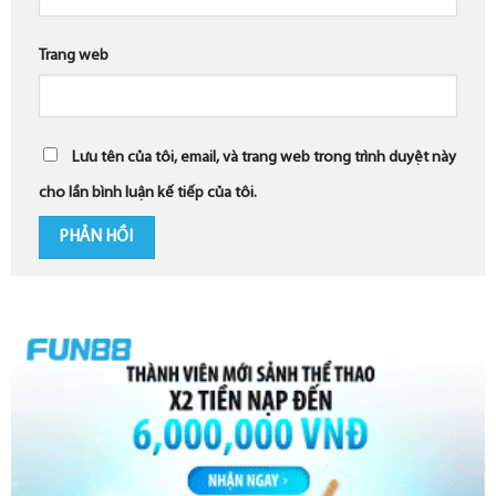
Trang web
Lưu tên của tôi, email, và trang web trong trình duyệt này
cho lần bình luận kế tiếp của tôi.