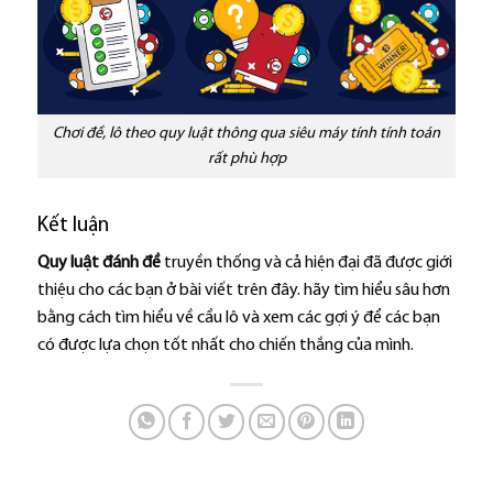
Chơi đề, lô theo quy luật thông qua siêu máy tính tính toán
rất phù hợp
Kết luận
Quy luật đánh đề
truyền thống và cả hiện đại đã được giới
thiệu cho các bạn ở bài viết trên đây. hãy tìm hiểu sâu hơn
bằng cách tìm hiểu về cầu lô và xem các gợi ý để các bạn
có được lựa chọn tốt nhất cho chiến thắng của mình.