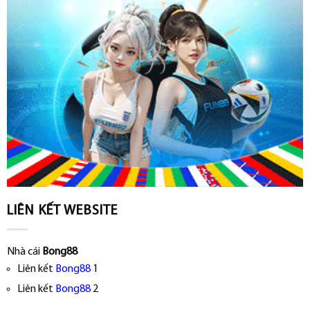
LIÊN KẾT WEBSITE
Nhà cái
Bong88
Liên kết
Bong88
1
Liên kết
Bong88
2