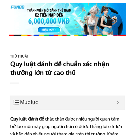
THỦ THUẬT
Quy luật đánh đề chuẩn xác nhận
thưởng lớn từ cao thủ
Mục lục
Quy luật đánh đề
chắc chắn được nhiều người quan tâm
bởi bộ môn này giúp người chơi có được thắng lợi cực lớn
và hấp dẫn nhiều người tham gia trên thị trường. Khám