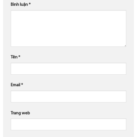
Bình luận
*
Tên
*
Email
*
Trang web