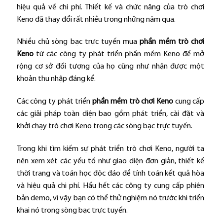
hiệu quả về chi phí. Thiết kế và chức năng của trò chơi
Keno đã thay đổi rất nhiều trong những năm qua.
Nhiều chủ sòng bạc trực tuyến mua
phần mềm trò chơi
Keno
từ các công ty phát triển phần mềm Keno để mở
rộng cơ sở đối tượng của họ cũng như nhận được một
khoản thu nhập đáng kể.
Các công ty phát triển
phần mềm trò chơi Keno
cung cấp
các giải pháp toàn diện bao gồm phát triển, cài đặt và
khởi chạy trò chơi Keno trong các sòng bạc trực tuyến.
Trong khi tìm kiếm sự phát triển trò chơi Keno, người ta
nên xem xét các yếu tố như giao diện đơn giản, thiết kế
thời trang và toán học độc đáo để tính toán kết quả hòa
và hiệu quả chi phí. Hầu hết các công ty cung cấp phiên
bản demo, vì vậy bạn có thể thử nghiệm nó trước khi triển
khai nó trong sòng bạc trực tuyến.