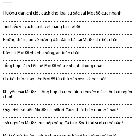
Hướng dẫn chi tiết cách chơi bài tứ sắc tại Mot88 cực nhanh
Tìm hiểu về cách đánh vét máng tại mot88
Những thông tin về hướng dẫn đánh bài tại Mot88 chi tiết nhất
Đăng kí Mot88 nhanh chóng, an toàn nhất
Tổng hợp cách liên hệ Mot88 hỗ trợ nhanh chóng nhất!
Chi tiết bước nạp tiền Mot88 tân thủ nên xem và học hỏi!
Khuyến mãi Mot88 – Tổng hợp chương trình khuyến mãi cuốn hút người
chơi!
Quy trình rút tiền Mot88 tại m8bet được thực hiện như thế nào?
Trải nghiệm Mot88 trực tiếp bóng đá tại m8bet thú vị như thế nào?