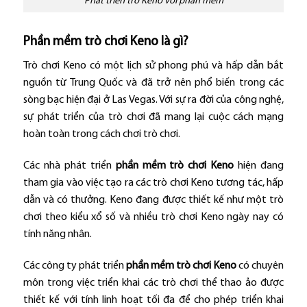
Phát triển trò Keno với phần mềm
Phần mềm trò chơi Keno là gì?
Trò chơi Keno có một lịch sử phong phú và hấp dẫn bắt
nguồn từ Trung Quốc và đã trở nên phổ biến trong các
sòng bạc hiện đại ở Las Vegas. Với sự ra đời của công nghệ,
sự phát triển của trò chơi đã mang lại cuộc cách mạng
hoàn toàn trong cách chơi trò chơi.
Các nhà phát triển
phần mềm trò chơi Keno
hiện đang
tham gia vào việc tạo ra các trò chơi Keno tương tác, hấp
dẫn và có thưởng. Keno đang được thiết kế như một trò
chơi theo kiểu xổ số và nhiều trò chơi Keno ngày nay có
tính năng nhân.
Các công ty phát triển
phần mềm trò chơi Keno
có chuyên
môn trong việc triển khai các trò chơi thể thao ảo được
thiết kế với tính linh hoạt tối đa để cho phép triển khai