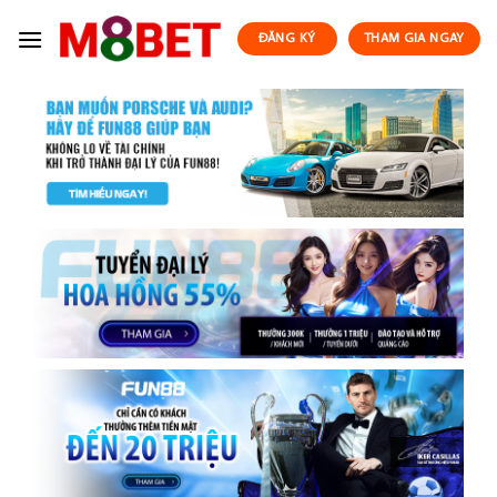
Skip
to
ĐĂNG KÝ
THAM GIA NGAY
content