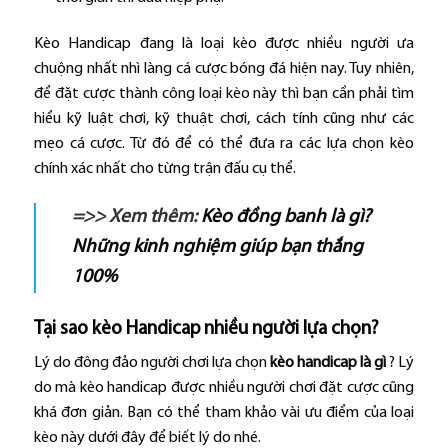
Kèo Handicap đang là loại kèo được nhiều người ưa
chuộng nhất nhì làng cá cược bóng đá hiện nay. Tuy nhiên,
để đặt cược thành công loại kèo này thì bạn cần phải tìm
hiểu kỹ luật chơi, kỹ thuật chơi, cách tính cũng như các
mẹo cá cược. Từ đó để có thể đưa ra các lựa chọn kèo
chính xác nhất cho từng trận đấu cụ thể.
=>> Xem thêm:
Kèo đồng banh là gì?
Những kinh nghiệm giúp bạn thắng
100%
Tại sao kèo Handicap nhiều người lựa chọn?
Lý do đông đảo người chơi lựa chọn
kèo handicap là gì
? Lý
do mà kèo handicap được nhiều người chơi đặt cược cũng
khá đơn giản. Bạn có thể tham khảo vài ưu điểm của loại
kèo này dưới đây để biết lý do nhé.