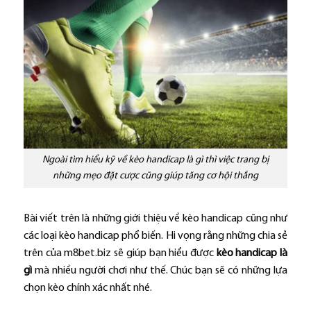
Ngoài tìm hiểu kỹ về kèo handicap là gì thì việc trang bị
những mẹo đặt cược cũng giúp tăng cơ hội thắng
Bài viết trên là những giới thiệu về kèo handicap cũng như
các loại kèo handicap phổ biến. Hi vọng rằng những chia sẻ
trên của m8bet.biz sẽ giúp bạn hiểu được
kèo handicap là
gì
mà nhiều người chơi như thế. Chúc bạn sẽ có những lựa
chọn kèo chính xác nhất nhé.