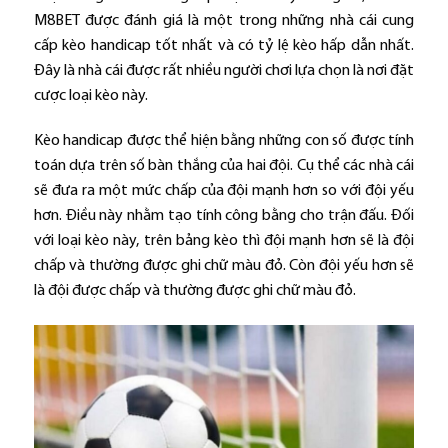
M8BET được đánh giá là một trong những nhà cái cung
cấp kèo handicap tốt nhất và có tỷ lệ kèo hấp dẫn nhất.
Đây là nhà cái được rất nhiều người chơi lựa chọn là nơi đặt
cược loại kèo này.
Kèo handicap được thể hiện bằng những con số được tính
toán dựa trên số bàn thắng của hai đội. Cụ thể các nhà cái
sẽ đưa ra một mức chấp của đội mạnh hơn so với đội yếu
hơn. Điều này nhằm tạo tính công bằng cho trận đấu. Đối
với loại kèo này, trên bảng kèo thì đội mạnh hơn sẽ là đội
chấp và thường được ghi chữ màu đỏ. Còn đội yếu hơn sẽ
là đội được chấp và thường được ghi chữ màu đỏ.