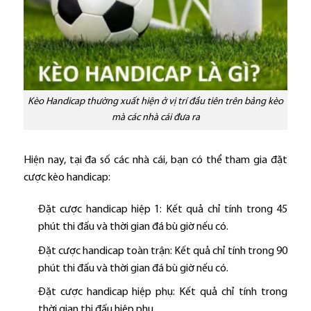
Kèo Handicap thường xuất hiện ở vị trí đầu tiên trên bảng kèo
mà các nhà cái đưa ra
Hiện nay, tại đa số các nhà cái, bạn có thể tham gia đặt
cược kèo handicap:
Đặt cược handicap hiệp 1: Kết quả chỉ tính trong 45
phút thi đấu và thời gian đá bù giờ nếu có.
Đặt cược handicap toàn trận: Kết quả chỉ tính trong 90
phút thi đấu và thời gian đá bù giờ nếu có.
Đặt cược handicap hiệp phụ: Kết quả chỉ tính trong
thời gian thi đấu hiệp phụ.