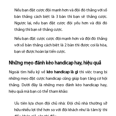
Nếu bạn đặt cược đội mạnh hơn và đội đó thắng với số
bàn thắng cách biệt là 3 bàn thì bạn sẽ thắng cược.
Ngược lại, nếu bạn đặt cược đội yếu hơn và đội đó
thắng thì bạn sẽ thắng cược.
Nếu bạn đặt cược cược đội mạnh hơn và đội đó thắng
với số bàn thắng cách biệt là 2 bàn thì được coi là hòa,
bạn sẽ được hoàn lại tiền cược.
Những mẹo đánh kèo handicap hay, hiệu quả
Ngoài tìm hiểu kỹ về
kèo handicap là gì
thì việc trang bị
những mẹo đặt cược handicap cũng giúp bạn tăng cơ hội
thắng. Dưới đây là những mẹo đánh kèo handicap hay,
hiệu quả mà bạn có thể tham khảo:
Ưu tiên lựa chọn đội chủ nhà: Đội chủ nhà thường sở
hữu nhiều lợi thế hơn so với đội khách như là tâm lý thi