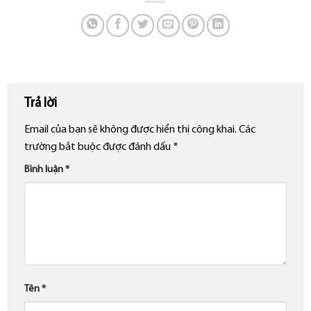
Trả lời
Email của bạn sẽ không được hiển thị công khai.
Các
trường bắt buộc được đánh dấu
*
Bình luận
*
Tên
*