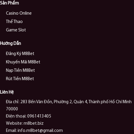
Sản Phẩm
Casino Online
Thể Thao
Game Slot
Hướng Dẫn
Đăng Ký M8Bet
Khuyến Mãi M8Bet
Nạp Tiền M8Bet
Rút Tiền M8Bet
Liên Hệ
Địa chỉ: 283 Bến Vân Đồn, Phường 2, Quận 4, Thành phố Hồ Chí Minh
70000
Điện thoại: 0961413405
Website: m8bet.biz
Email:
info.m8bet@gmail.com