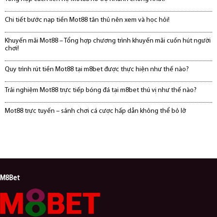
Chi tiết bước nạp tiền Mot88 tân thủ nên xem và học hỏi!
Khuyến mãi Mot88 – Tổng hợp chương trình khuyến mãi cuốn hút người
chơi!
Quy trình rút tiền Mot88 tại m8bet được thực hiện như thế nào?
Trải nghiệm Mot88 trực tiếp bóng đá tại m8bet thú vị như thế nào?
Mot88 trực tuyến – sảnh chơi cá cược hấp dẫn không thể bỏ lỡ
M8Bet