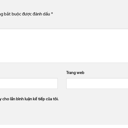
ng bắt buộc được đánh dấu
*
Trang web
 cho lần bình luận kế tiếp của tôi.