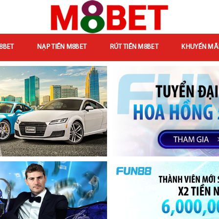
8BET
NẠP TIỀN M8BET
RÚT TIỀN M8BET
KHUYẾN MÃ