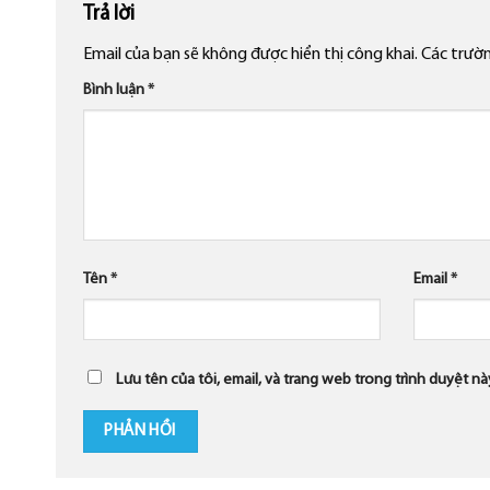
Trả lời
Email của bạn sẽ không được hiển thị công khai.
Các trườ
Bình luận
*
Tên
*
Email
*
Lưu tên của tôi, email, và trang web trong trình duyệt này