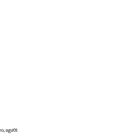
eo, người