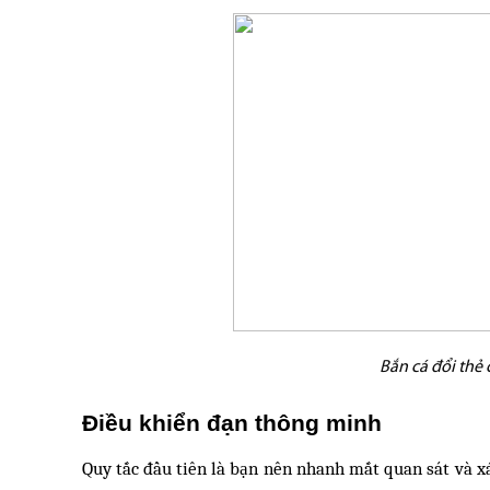
Bắn cá đổi thẻ 
Điều khiển đạn thông minh
Quy tắc đầu tiên là bạn nên nhanh mắt quan sát và x