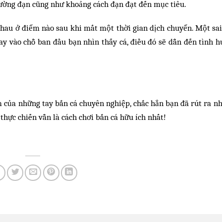
 đường đạn cũng như khoảng cách đạn đạt đến mục tiêu.
nhau ở điểm nào sau khi mất một thời gian dịch chuyển. Một sa
ay vào chỗ ban đầu bạn nhìn thấy cá, điều đó sẽ dẫn đến tình h
 của những tay bắn cá chuyên nghiệp, chắc hẳn bạn đã rút ra nh
thực chiến vẫn là cách chơi bắn cá hữu ích nhất!