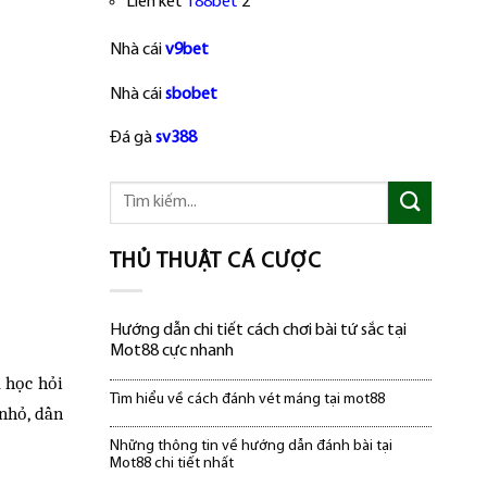
Liên kết
188bet
2
Nhà cái
v9bet
Nhà cái
sbobet
Đá gà
sv388
THỦ THUẬT CÁ CƯỢC
Hướng dẫn chi tiết cách chơi bài tứ sắc tại
Mot88 cực nhanh
à học hỏi
Tìm hiểu về cách đánh vét máng tại mot88
 nhỏ, dần
Những thông tin về hướng dẫn đánh bài tại
Mot88 chi tiết nhất