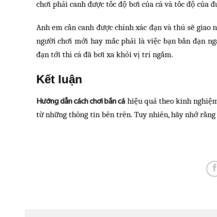
chơi phải canh được tốc độ bơi của cá và tốc độ của
Anh em cần canh được chính xác đạn và thú sẽ giao 
người chơi mới hay mắc phải là việc bạn bắn đạn ng
đạn tới thì cá đã bơi xa khỏi vị trí ngắm.
Kết luận
hiệu quả theo kinh nghiệm
Hướng dẫn cách chơi bắn cá
từ những thông tin bên trên. Tuy nhiên, hãy nhớ rằng 