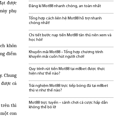
đạt được
Đăng kí Mot88 nhanh chóng, an toàn nhất
 này phụ
Tổng hợp cách liên hệ Mot88 hỗ trợ nhanh
chóng nhất!
Chi tiết bước nạp tiền Mot88 tân thủ nên xem và
học hỏi!
ách khôn
Khuyến mãi Mot88 – Tổng hợp chương trình
tăng điểm
khuyến mãi cuốn hút người chơi!
Quy trình rút tiền Mot88 tại m8bet được thực
hiện như thế nào?
y. Chung
 được cá
Trải nghiệm Mot88 trực tiếp bóng đá tại m8bet
thú vị như thế nào?
Mot88 trực tuyến – sảnh chơi cá cược hấp dẫn
trên thì
không thể bỏ lỡ
u một con