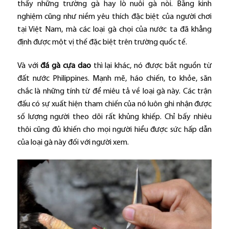
thấy những trường gà hay lò nuôi gà nòi. Bằng kinh
nghiệm cũng như niềm yêu thích đặc biệt của người chơi
tại Việt Nam, mà các loại gà chọi của nước ta đã khẳng
định được một vị thế đặc biệt trên trường quốc tế.
Và với
đá gà cựa dao
thì lại khác, nó được bắt nguồn từ
đất nước Philippines. Mạnh mẽ, háo chiến, to khỏe, săn
chắc là những tính từ để miêu tả về loại gà này. Các trận
đấu có sự xuất hiện tham chiến của nó luôn ghi nhận được
số lượng người theo dõi rất khủng khiếp. Chỉ bấy nhiêu
thôi cũng đủ khiến cho mọi người hiểu được sức hấp dẫn
của loại gà này đối với người xem.