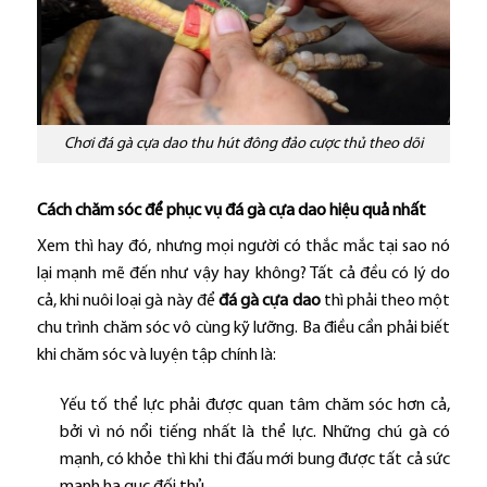
Chơi đá gà cựa dao thu hút đông đảo cược thủ theo dõi
Cách chăm sóc để phục vụ đá gà cựa dao hiệu quả nhất
Xem thì hay đó, nhưng mọi người có thắc mắc tại sao nó
lại mạnh mẽ đến như vậy hay không? Tất cả đều có lý do
cả, khi nuôi loại gà này để
đá gà cựa dao
thì phải theo một
chu trình chăm sóc vô cùng kỹ lưỡng. Ba điều cần phải biết
khi chăm sóc và luyện tập chính là:
Yếu tố thể lực phải được quan tâm chăm sóc hơn cả,
bởi vì nó nổi tiếng nhất là thể lực. Những chú gà có
mạnh, có khỏe thì khi thi đấu mới bung được tất cả sức
mạnh hạ gục đối thủ.