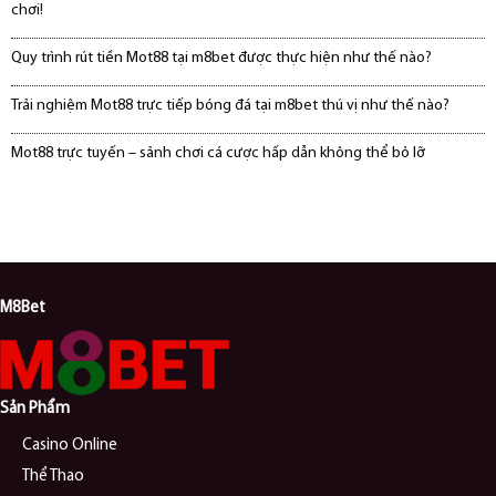
chơi!
Quy trình rút tiền Mot88 tại m8bet được thực hiện như thế nào?
Trải nghiệm Mot88 trực tiếp bóng đá tại m8bet thú vị như thế nào?
Mot88 trực tuyến – sảnh chơi cá cược hấp dẫn không thể bỏ lỡ
M8Bet
Sản Phẩm
Casino Online
Thể Thao