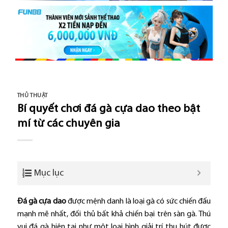
THỦ THUẬT
Bí quyết chơi đá gà cựa dao theo bật
mí từ các chuyên gia
Mục lục
Đá gà cựa dao
được mệnh danh là loại gà có sức chiến đấu
mạnh mẽ nhất, đối thủ bất khả chiến bại trên sàn gà. Thú
vui đá gà hiện tại như một loại hình giải trí thu hút được