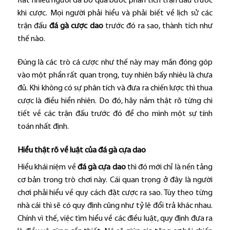
Rất nhiều người đã bỏ qua bước phân tích trận đấu trước
khi cược. Mọi người phải hiểu và phải biết về lịch sử các
trận đấu
đá gà cược dao
trước đó ra sao, thành tích như
thế nào.
Đúng là các trò cá cược như thế này may mắn đóng góp
vào một phần rất quan trọng, tuy nhiên bấy nhiêu là chưa
đủ. Khi không có sự phân tích và đưa ra chiến lược thì thua
cược là điều hiển nhiên. Do đó, hãy nắm thật rõ từng chi
tiết về các trận đấu trước đó để cho mình một sự tính
toán nhất định.
Hiểu thật rõ về luật của đá gà cựa dao
Hiểu khái niệm về
đá gà cựa dao
thì đó mới chỉ là nền tảng
cơ bản trong trò chơi này. Cái quan trọng ở đây là người
chơi phải hiểu về quy cách đặt cược ra sao. Tùy theo từng
nhà cái thì sẽ có quy định cũng như tỷ lệ đổi trả khác nhau.
Chính vì thế, việc tìm hiểu về các điều luật, quy định đưa ra