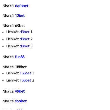
Nhà cái
dafabet
Nhà cái
12bet
Nhà cái
d9bet
Liên kết
d9bet
1
Liên kết
d9bet
2
Liên kết
d9bet
3
Nhà cái
fun88
Nhà cái
188bet
Liên kết
188bet
1
Liên kết
188bet
2
Nhà cái
v9bet
Nhà cái
sbobet