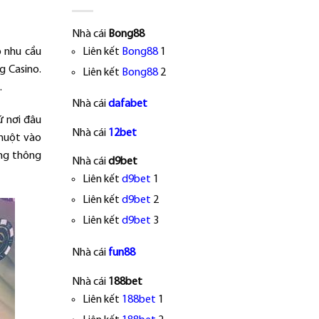
Nhà cái
Bong88
Liên kết
Bong88
1
ó nhu cầu
g Casino.
Liên kết
Bong88
2
.
Nhà cái
dafabet
ứ nơi đâu
Nhà cái
12bet
chuột vào
ùng thông
Nhà cái
d9bet
Liên kết
d9bet
1
Liên kết
d9bet
2
Liên kết
d9bet
3
Nhà cái
fun88
Nhà cái
188bet
Liên kết
188bet
1