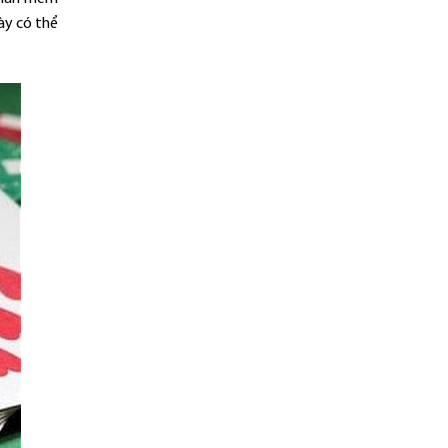
ày có thể