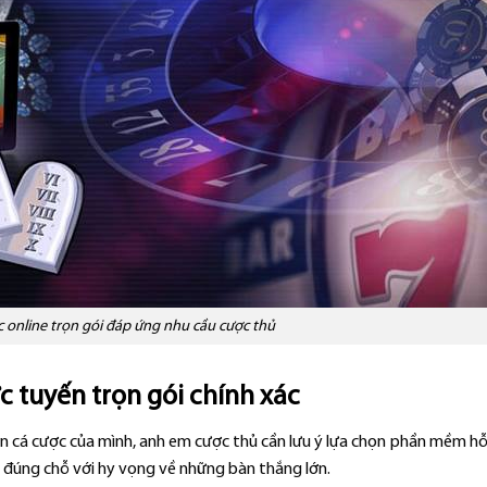
online trọn gói đáp ứng nhu cầu cược thủ
tuyến trọn gói chính xác
án cá cược của mình, anh em cược thủ cần lưu ý lựa chọn phần mềm hỗ
n đúng chỗ với hy vọng về những bàn thắng lớn.