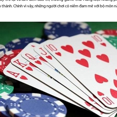
n thánh. Chính vì vậy, những người chơi có niềm đam mê với bộ môn n