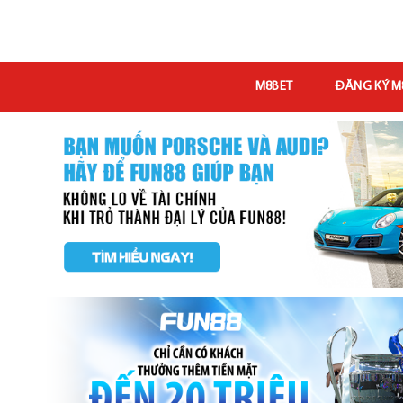
Skip
to
content
M8BET
ĐĂNG KÝ M