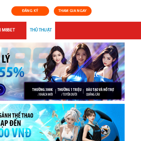
ĐĂNG KÝ
THAM GIA NGAY
I M8BET
THỦ THUẬT