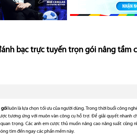
ánh bạc trực tuyến trọn gói nâng tầm 
 gói
luôn là lựa chọn tối ưu của người dùng. Trong thời buổi công nghệ
 được tương ứng với muôn vàn công cụ hỗ trợ. Để giải quyết nhanh 
g quan trọng. Các anh em cược thủ muốn nâng cao năng suất cũng 
chóng tìm đến ngay các phần mềm này.