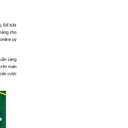
y, Để bắt
thắng cho
online uy
 sẵn sàng
 trên màn
 bán cược