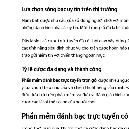
Lựa chọn sòng bạc uy tín trên thị trường
Nắm bắt được nhu cầu của số đông người chơi với mong 
những danh hiệu nhà cái uy tín. Một trong số đó là hệ th
Đây là slot cá cược trực tuyến đã có thời gian xây dựng l
các tính năng siêu định phục vụ cho trận cược hoàn hảo n
trao gửi niềm tin với chiến thắng ngoạn mục.
Tỷ lệ cược đa dạng và thành công
Phần mềm đánh bạc trực tuyến trọn gói
được nhiều người
ý lựa chọn theo nhu cầu và chiến thuật riêng của mình. 
được lưu trữ trên phần mềm và đưa ra đánh giá chính xá
cược cao là lợi thế to lớn của người chơi.
Phần mềm đánh bạc trực tuyến có
Trong thời gian qua, khi trò chơi cá cược đánh bạc đã 